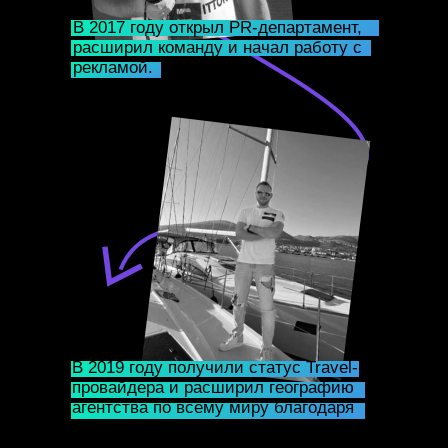
В 2017 году открыл PR-департамент,
расширил команду и начал работу с
рекламой.
ОБО МНЕ 
В 2019 году получили статус Travel-
провайдера и расширил географию
агентства по всему миру благодаря
организации MICE-мероприятий.