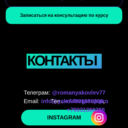
Записаться на консультацию по курсу
КОНТАКТЫ
Телеграм:
@romanyakovlev77
Email:
info@yakovlevgroup.pro
Тел.:
+74991366266
,
+79031366266
INSTAGRAM